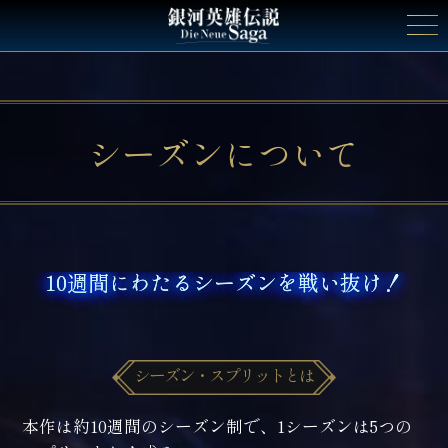
シーズンについて
トップ
シーズン
シーズンについて
過去シーズン振り返り
10週間にわたるシーズンを戦い抜け！
10週間にわたるシーズンを戦い抜け！
ゲームシステム
シーズン・スプリットとは
キャラクター
本作は約10週間のシーズン制で、1シーズンは5つの
自由惑星同盟
銀河帝国