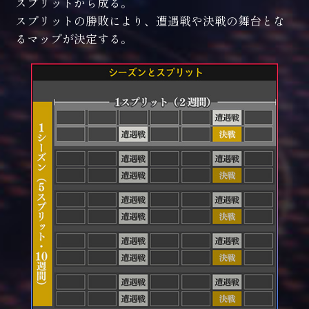
スプリットから成る。
スプリットの勝敗により、遭遇戦や決戦の舞台とな
戦艦
るマップが決定する。
自由惑星同盟
銀河帝国
要塞
ミュージック