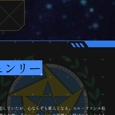
ェンリー
志していたが、心ならずも軍人となる。エル・ファシル赴