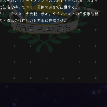
間人を救い『エル・ファシルの英雄』と呼ばれる。およそ
た知略を持っており、異例の速さで出世する。
としてアスターテ会戦に参加。ラインハルトの各個撃破戦
の同盟軍の残存兵力を無事に帰還させた。