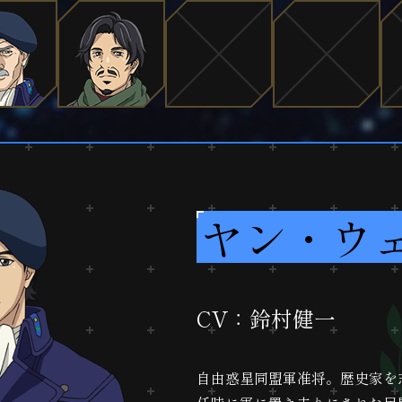
ヤン・ウ
CV：鈴村健一
自由惑星同盟軍准将。歴史家を