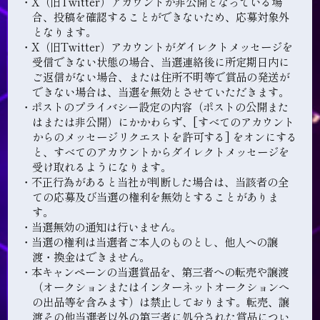
・X（旧Twitter）アカウントが非公開となっている場
合、投稿を確認することができないため、応募対象外
となります。
・X（旧Twitter）アカウントがダイレクトメッセージを
受信できない状態の場合、当選連絡後に所定期日内に
ご返信がない場合、または住所不明等で賞品の発送が
できない場合は、当選を無効とさせていただきます。
・ポストのプライバシー設定の内容（ポストの公開また
はまたは非公開）にかかわらず、[すべてのアカウント
からのメッセージリクエストを許可する] をオンにする
と、すべてのアカウントからダイレクトメッセージを
受け取れるようになります。
・不正行為があると当社が判断した場合は、当該者の全
ての応募及び当選の権利を無効とすることがありま
す。
・当選無効の通知は行いません。
・当選の権利は当選者ご本人のものとし、他人への譲
渡・換金はできません。
・本キャンペーンの当選賞品を、第三者への転売や譲渡
（オークションまたはインターネットオークションへ
の出品等を含みます）は禁止しております。転売、譲
渡その他当選者以外の第三者に処分された賞品につい