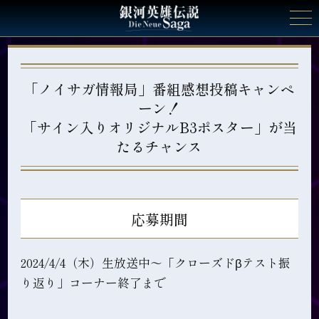
「ノイサガ情報局」番組感想投稿キャンペ
ーン！
トップ
「サイン入りオリジナルB3ポスター」が当
たるチャンス
シーズン
シーズンについて
過去シーズン振り返り
応募期間
ゲームシステム
2024/4/4（木）生放送中～「クローズドβテスト振
り返り」コーナー終了まで
キャラクター
自由惑星同盟
銀河帝国