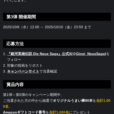
トいたします。
第3弾 開催期間
2025/10/8（水）12:00 ～ 2025/10/10（金）23:59 まで
応募方法
『銀河英雄伝説 Die Neue Saga』公式X(@Ginei_NeueSaga)
を
フォロー
対象の投稿をリポスト
キャンペーンサイト
で当選確認
賞品内容
第1弾～第5弾のキャンペーン期間中、
ご当選された方の中から抽選で
オリジナルうまい棒90本
を
合計1,00
0名
、
Amazonギフトコード番号
を
合計1,000名
にプレゼント